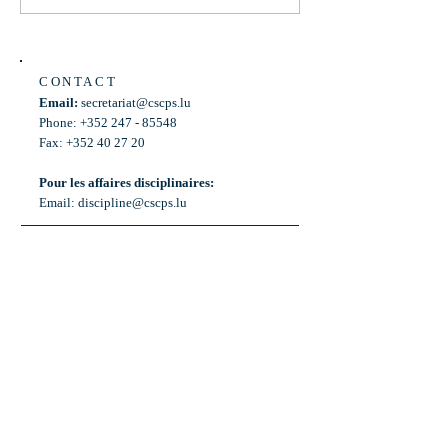
CONTACT
Email:
secretariat@cscps.lu
Phone: +352 247 - 85548
Fax: +352 40 27 20
Pour les affaires disciplinaires:
Email:
discipline@cscps.lu
LOCATION
2, rue Thomas Edison
L-1445 Strassen,
Luxembourg
OPENING HOURS
Mon - Fri: 8:30am - 12am
Weekend: Closed