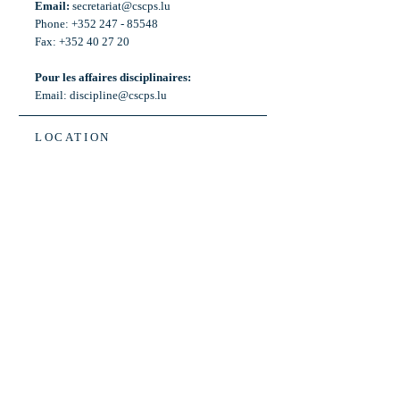
Email:
secretariat@cscps.lu
Phone: +352 247 - 85548
Fax: +352 40 27 20
Pour les affaires disciplinaires:
Email:
discipline@cscps.lu
LOCATION
2, rue Thomas Edison
L-1445 Strassen,
Luxembourg
OPENING HOURS
Mon - Fri: 8:30am - 12am
Weekend: Closed
Bus: ligne 22,
Arrêt « Primeurs »
(Terminus)​