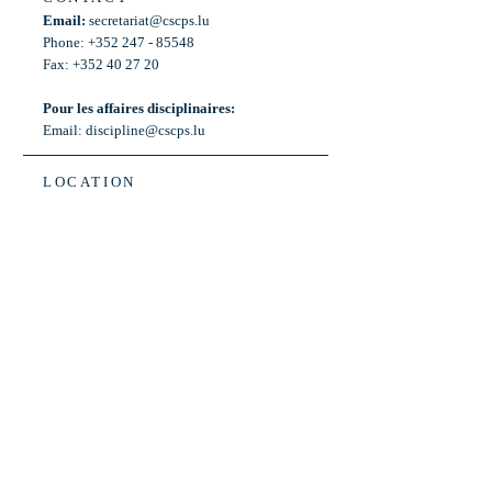
Email:
secretariat@cscps.lu
Phone: +352 247 - 85548
Fax: +352 40 27 20
Pour les affaires disciplinaires:
Email:
discipline@cscps.lu
LOCATION
2, rue Thomas Edison
L-1445 Strassen,
Luxembourg
OPENING HOURS
Mon - Fri: 8:30am - 12am
Weekend: Closed
Bus: ligne 22,
Arrêt « Primeurs »
(Terminus)​