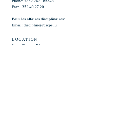
Phone: +352 247 - 85548
Fax: +352 40 27 20
Pour les affaires disciplinaires:
Email:
discipline@cscps.lu
LOCATION
2, rue Thomas Edison
L-1445 Strassen,
Luxembourg
OPENING HOURS
Mon - Fri: 8:30am - 12am
Weekend: Closed
Bus: ligne 22,
Arrêt « Primeurs »
(Terminus)​
Back to Top