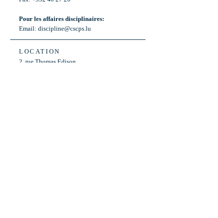
Pour les affaires disciplinaires:
Email:
discipline@cscps.lu
LOCATION
2, rue Thomas Edison
L-1445 Strassen,
Luxembourg
OPENING HOURS
Mon - Fri: 8:30am - 12am
Weekend: Closed
Bus: ligne 22,
Arrêt « Primeurs »
(Terminus)​
Back to Top