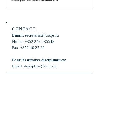
Laurent Mosar, Député ,...
883
CONTACT
Email:
secretariat@cscps.lu
Phone: +352 247 - 85548
Fax: +352 40 27 20
Pour les affaires disciplinaires:
Email:
discipline@cscps.lu
LOCATION
2, rue Thomas Edison
L-1445 Strassen,
Luxembourg
OPENING HOURS
Mon - Fri: 8:30am - 12am
Weekend: Closed