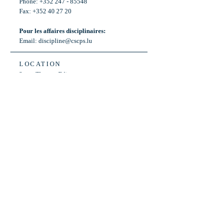
Phone: +352 247 - 85548
Fax: +352 40 27 20
Pour les affaires disciplinaires:
Email:
discipline@cscps.lu
LOCATION
2, rue Thomas Edison
L-1445 Strassen,
Luxembourg
OPENING HOURS
Mon - Fri: 8:30am - 12am
Weekend: Closed
Bus: ligne 22,
Arrêt « Primeurs »
(Terminus)​
Back to Top