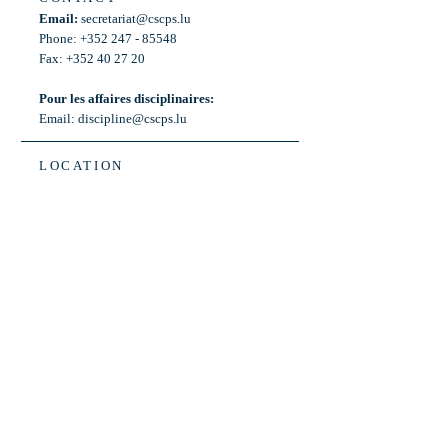
Email:
secretariat@cscps.lu
Phone: +352 247 - 85548
Fax: +352 40 27 20
Pour les affaires disciplinaires:
Email:
discipline@cscps.lu
LOCATION
2, rue Thomas Edison
L-1445 Strassen,
Luxembourg
OPENING HOURS
Mon - Fri: 8:30am - 12am
Weekend: Closed
Bus: ligne 22,
Arrêt « Primeurs »
(Terminus)​