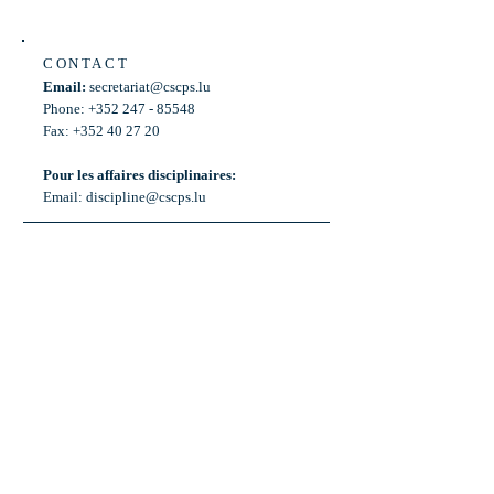
CONTACT
Email:
secretariat@cscps.lu
Phone: +352 247 - 85548
Fax: +352 40 27 20
Pour les affaires disciplinaires:
Email:
discipline@cscps.lu
LOCATION
2, rue Thomas Edison
L-1445 Strassen,
Luxembourg
OPENING HOURS
Mon - Fri: 8:30am - 12am
Weekend: Closed