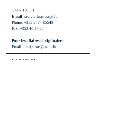
CONTACT
Email:
secretariat@cscps.lu
Phone: +352 247 - 85548
Fax: +352 40 27 20
Pour les affaires disciplinaires:
Email:
discipline@cscps.lu
LOCATION
2, rue Thomas Edison
L-1445 Strassen,
Luxembourg
OPENING HOURS
Mon - Fri: 8:30am - 12am
Weekend: Closed
Bus: ligne 22,