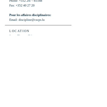
Phone: +352 247 - 85548
Fax: +352 40 27 20
Pour les affaires disciplinaires:
Email:
discipline@cscps.lu
LOCATION
2, rue Thomas Edison
L-1445 Strassen,
Luxembourg
OPENING HOURS
Mon - Fri: 8:30am - 12am
Weekend: Closed
Bus: ligne 22,
Arrêt « Primeurs »
(Terminus)​
Back to Top