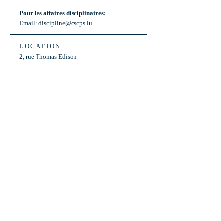
Pour les affaires disciplinaires:
Email:
discipline@cscps.lu
LOCATION
2, rue Thomas Edison
L-1445 Strassen,
Luxembourg
OPENING HOURS
Mon - Fri: 8:30am - 12am
Weekend: Closed
Bus: ligne 22,
Arrêt « Primeurs »
(Terminus)​
Back to Top