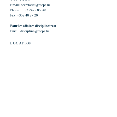
Email:
secretariat@cscps.lu
Phone: +352 247 - 85548
Fax: +352 40 27 20
Pour les affaires disciplinaires:
Email:
discipline@cscps.lu
LOCATION
2, rue Thomas Edison
L-1445 Strassen,
Luxembourg
OPENING HOURS
Mon - Fri: 8:30am - 12am
Weekend: Closed
Bus: ligne 22,
Arrêt « Primeurs »
(Terminus)​