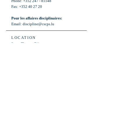
Phone: +352 247 - 85548
Fax: +352 40 27 20
Pour les affaires disciplinaires:
Email:
discipline@cscps.lu
LOCATION
2, rue Thomas Edison
L-1445 Strassen,
Luxembourg
OPENING HOURS
Mon - Fri: 8:30am - 12am
Weekend: Closed
Bus: ligne 22,
Arrêt « Primeurs »
(Terminus)​
Back to Top