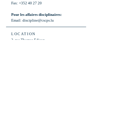
Fax: +352 40 27 20
Pour les affaires disciplinaires:
Email:
discipline@cscps.lu
LOCATION
2, rue Thomas Edison
L-1445 Strassen,
Luxembourg
OPENING HOURS
Mon - Fri: 8:30am - 12am
Weekend: Closed
Bus: ligne 22,
Arrêt « Primeurs »
(Terminus)​
Back to Top