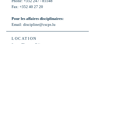
Phone: +352 247 - 85548
Fax: +352 40 27 20
Pour les affaires disciplinaires:
Email:
discipline@cscps.lu
LOCATION
2, rue Thomas Edison
L-1445 Strassen,
Luxembourg
OPENING HOURS
Mon - Fri: 8:30am - 12am
Weekend: Closed
Bus: ligne 22,
Arrêt « Primeurs »
(Terminus)​
Back to Top