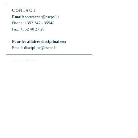
CONTACT
Email:
secretariat@cscps.lu
Phone: +352 247 - 85548
Fax: +352 40 27 20
Pour les affaires disciplinaires:
Email:
discipline@cscps.lu
LOCATION
2, rue Thomas Edison
L-1445 Strassen,
Luxembourg
OPENING HOURS
Mon - Fri: 8:30am - 12am
Weekend: Closed
Bus: ligne 22,