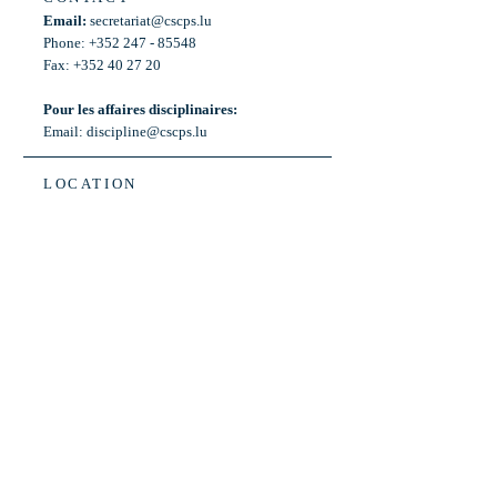
Email:
secretariat@cscps.lu
Phone: +352 247 - 85548
Fax: +352 40 27 20
Pour les affaires disciplinaires:
Email:
discipline@cscps.lu
LOCATION
2, rue Thomas Edison
L-1445 Strassen,
Luxembourg
OPENING HOURS
Mon - Fri: 8:30am - 12am
Weekend: Closed
Bus: ligne 22,
Arrêt « Primeurs »
(Terminus)​