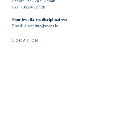
Phone: +352 247 - 85548
Fax: +352 40 27 20
Pour les affaires disciplinaires:
Email:
discipline@cscps.lu
LOCATION
2, rue Thomas Edison
L-1445 Strassen,
Luxembourg
OPENING HOURS
Mon - Fri: 8:30am - 12am
Weekend: Closed
Bus: ligne 22,
Arrêt « Primeurs »
(Terminus)​
Back to Top