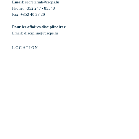
Email:
secretariat@cscps.lu
Phone: +352 247 - 85548
Fax: +352 40 27 20
Pour les affaires disciplinaires:
Email:
discipline@cscps.lu
LOCATION
2, rue Thomas Edison
L-1445 Strassen,
Luxembourg
OPENING HOURS
Mon - Fri: 8:30am - 12am
Weekend: Closed
Bus: ligne 22,
Arrêt « Primeurs »
(Terminus)​