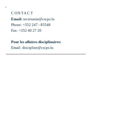
CONTACT
Email:
secretariat@cscps.lu
Phone: +352 247 - 85548
Fax: +352 40 27 20
Pour les affaires disciplinaires:
Email:
discipline@cscps.lu
LOCATION
2, rue Thomas Edison
L-1445 Strassen,
Luxembourg
OPENING HOURS
Mon - Fri: 8:30am - 12am
Weekend: Closed