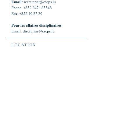
Email:
secretariat@cscps.lu
Phone: +352 247 - 85548
Fax: +352 40 27 20
Pour les affaires disciplinaires:
Email:
discipline@cscps.lu
LOCATION
2, rue Thomas Edison
L-1445 Strassen,
Luxembourg
OPENING HOURS
Mon - Fri: 8:30am - 12am
Weekend: Closed
Bus: ligne 22,
Arrêt « Primeurs »
(Terminus)​