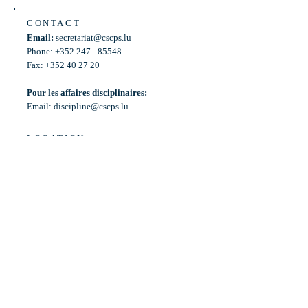
CONTACT
Email:
secretariat@cscps.lu
Phone: +352 247 - 85548
Fax: +352 40 27 20
Pour les affaires disciplinaires:
Email:
discipline@cscps.lu
LOCATION
2, rue Thomas Edison
L-1445 Strassen,
Luxembourg
OPENING HOURS
Mon - Fri: 8:30am - 12am
Weekend: Closed
Bus: ligne 22,