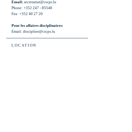
Email:
secretariat@cscps.lu
Phone: +352 247 - 85548
Fax: +352 40 27 20
Pour les affaires disciplinaires:
Email:
discipline@cscps.lu
LOCATION
2, rue Thomas Edison
L-1445 Strassen,
Luxembourg
OPENING HOURS
Mon - Fri: 8:30am - 12am
Weekend: Closed
Bus: ligne 22,
Arrêt « Primeurs »
(Terminus)​