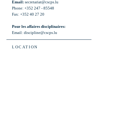
Email:
secretariat@cscps.lu
Phone: +352 247 - 85548
Fax: +352 40 27 20
Pour les affaires disciplinaires:
Email:
discipline@cscps.lu
LOCATION
2, rue Thomas Edison
L-1445 Strassen,
Luxembourg
OPENING HOURS
Mon - Fri: 8:30am - 12am
Weekend: Closed
Bus: ligne 22,
Arrêt « Primeurs »
(Terminus)​