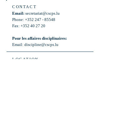
CONTACT
Email:
secretariat@cscps.lu
Phone: +352 247 - 85548
Fax: +352 40 27 20
Pour les affaires disciplinaires:
Email:
discipline@cscps.lu
LOCATION
2, rue Thomas Edison
L-1445 Strassen,
Luxembourg
OPENING HOURS
Mon - Fri: 8:30am - 12am
Weekend: Closed
Bus: ligne 22,
Arrêt « Primeurs »
(Terminus)​