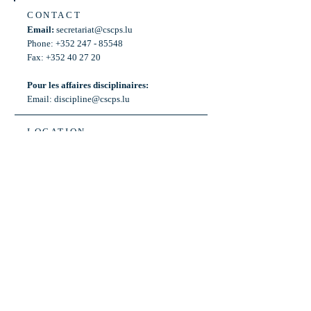
CONTACT
Email:
secretariat@cscps.lu
Phone: +352 247 - 85548
Fax: +352 40 27 20
Pour les affaires disciplinaires:
Email:
discipline@cscps.lu
LOCATION
2, rue Thomas Edison
L-1445 Strassen,
Luxembourg
OPENING HOURS
Mon - Fri: 8:30am - 12am
Weekend: Closed
Bus: ligne 22,
Arrêt « Primeurs »
(Terminus)​