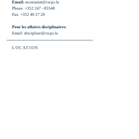
Email:
secretariat@cscps.lu
Phone: +352 247 - 85548
Fax: +352 40 27 20
Pour les affaires disciplinaires:
Email:
discipline@cscps.lu
LOCATION
2, rue Thomas Edison
L-1445 Strassen,
Luxembourg
OPENING HOURS
Mon - Fri: 8:30am - 12am
Weekend: Closed
Bus: ligne 22,
Arrêt « Primeurs »
(Terminus)​