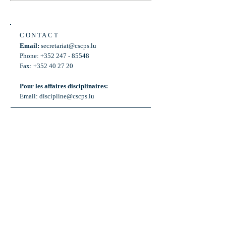
CONTACT
Email:
secretariat@cscps.lu
Phone: +352 247 - 85548
Fax: +352 40 27 20
Pour les affaires disciplinaires:
Email:
discipline@cscps.lu
LOCATION
2, rue Thomas Edison
L-1445 Strassen,
Luxembourg
OPENING HOURS
Mon - Fri: 8:30am - 12am
Weekend: Closed