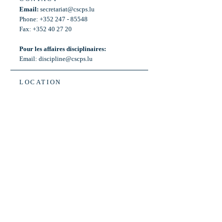
Email:
secretariat@cscps.lu
Phone: +352 247 - 85548
Fax: +352 40 27 20
Pour les affaires disciplinaires:
Email:
discipline@cscps.lu
LOCATION
2, rue Thomas Edison
L-1445 Strassen,
Luxembourg
OPENING HOURS
Mon - Fri: 8:30am - 12am
Weekend: Closed
Bus: ligne 22,
Arrêt « Primeurs »
(Terminus)​