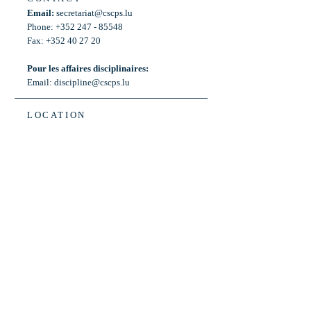
Email:
secretariat@cscps.lu
Phone: +352 247 - 85548
Fax: +352 40 27 20
Pour les affaires disciplinaires:
Email:
discipline@cscps.lu
LOCATION
2, rue Thomas Edison
L-1445 Strassen,
Luxembourg
OPENING HOURS
Mon - Fri: 8:30am - 12am
Weekend: Closed
Bus: ligne 22,
Arrêt « Primeurs »
(Terminus)​