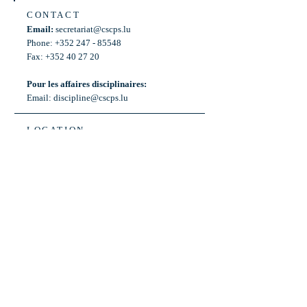
CONTACT
Email:
secretariat@cscps.lu
Phone: +352 247 - 85548
Fax: +352 40 27 20
Pour les affaires disciplinaires:
Email:
discipline@cscps.lu
LOCATION
2, rue Thomas Edison
L-1445 Strassen,
Luxembourg
OPENING HOURS
Mon - Fri: 8:30am - 12am
Weekend: Closed
Bus: ligne 22,
Arrêt « Primeurs »
(Terminus)​