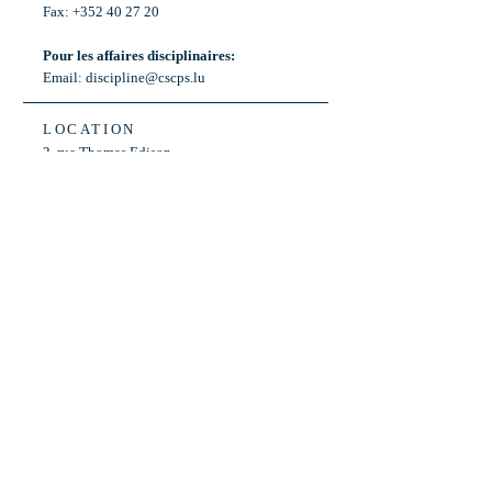
Fax: +352 40 27 20
Pour les affaires disciplinaires:
Email:
discipline@cscps.lu
LOCATION
2, rue Thomas Edison
L-1445 Strassen,
Luxembourg
OPENING HOURS
Mon - Fri: 8:30am - 12am
Weekend: Closed
Bus: ligne 22,
Arrêt « Primeurs »
(Terminus)​
Back to Top