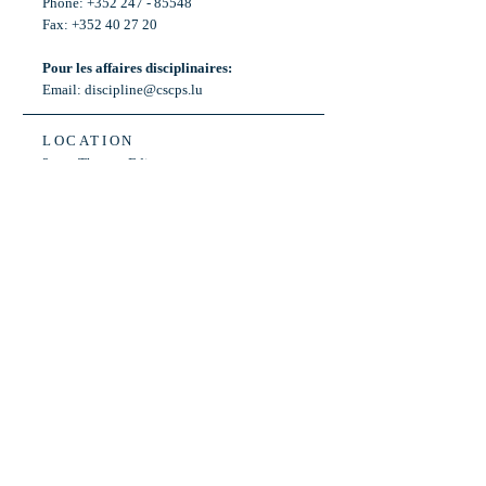
Phone: +352 247 - 85548
Fax: +352 40 27 20
Pour les affaires disciplinaires:
Email:
discipline@cscps.lu
LOCATION
2, rue Thomas Edison
L-1445 Strassen,
Luxembourg
OPENING HOURS
Mon - Fri: 8:30am - 12am
Weekend: Closed
Bus: ligne 22,
Arrêt « Primeurs »
(Terminus)​
Back to Top