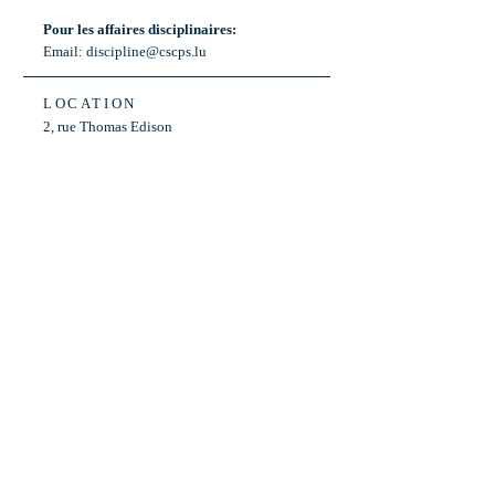
Pour les affaires disciplinaires:
Email:
discipline@cscps.lu
LOCATION
2, rue Thomas Edison
L-1445 Strassen,
Luxembourg
OPENING HOURS
Mon - Fri: 8:30am - 12am
Weekend: Closed
Bus: ligne 22,
Arrêt « Primeurs »
(Terminus)​
Back to Top