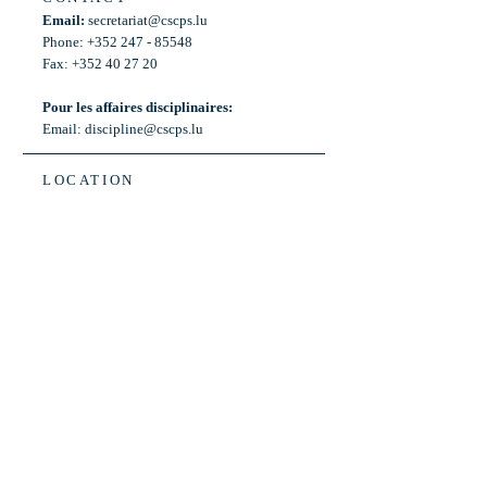
Email:
secretariat@cscps.lu
Phone: +352 247 - 85548
Fax: +352 40 27 20
Pour les affaires disciplinaires:
Email:
discipline@cscps.lu
LOCATION
2, rue Thomas Edison
L-1445 Strassen,
Luxembourg
OPENING HOURS
Mon - Fri: 8:30am - 12am
Weekend: Closed
Bus: ligne 22,
Arrêt « Primeurs »
(Terminus)​