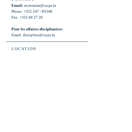
Email:
secretariat@cscps.lu
Phone: +352 247 - 85548
Fax: +352 40 27 20
Pour les affaires disciplinaires:
Email:
discipline@cscps.lu
LOCATION
2, rue Thomas Edison
L-1445 Strassen,
Luxembourg
OPENING HOURS
Mon - Fri: 8:30am - 12am
Weekend: Closed
Bus: ligne 22,
Arrêt « Primeurs »
(Terminus)​