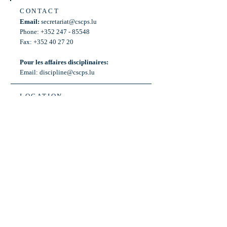
CONTACT
Email:
secretariat@cscps.lu
Phone: +352 247 - 85548
Fax: +352 40 27 20
Pour les affaires disciplinaires:
Email:
discipline@cscps.lu
LOCATION
2, rue Thomas Edison
L-1445 Strassen,
Luxembourg
OPENING HOURS
Mon - Fri: 8:30am - 12am
Weekend: Closed
Bus: ligne 22,
Arrêt « Primeurs »
(Terminus)​