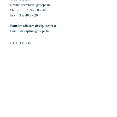
Email:
secretariat@cscps.lu
Phone: +352 247 - 85548
Fax: +352 40 27 20
Pour les affaires disciplinaires:
Email:
discipline@cscps.lu
LOCATION
2, rue Thomas Edison
L-1445 Strassen,
Luxembourg
OPENING HOURS
Mon - Fri: 8:30am - 12am
Weekend: Closed
Bus: ligne 22,
Arrêt « Primeurs »
(Terminus)​