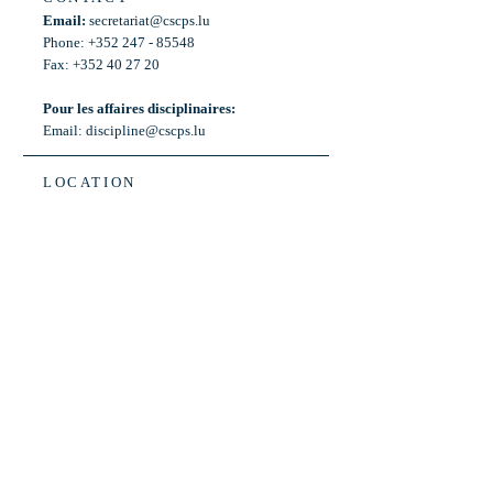
Email:
secretariat@cscps.lu
Phone: +352 247 - 85548
Fax: +352 40 27 20
Pour les affaires disciplinaires:
Email:
discipline@cscps.lu
LOCATION
2, rue Thomas Edison
L-1445 Strassen,
Luxembourg
OPENING HOURS
Mon - Fri: 8:30am - 12am
Weekend: Closed
Bus: ligne 22,
Arrêt « Primeurs »
(Terminus)​