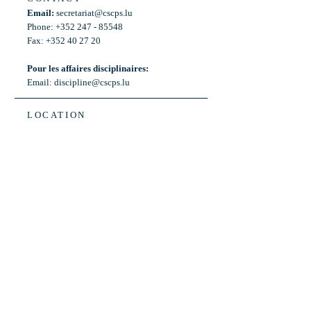
Email:
secretariat@cscps.lu
Phone: +352 247 - 85548
Fax: +352 40 27 20
Pour les affaires disciplinaires:
Email:
discipline@cscps.lu
LOCATION
2, rue Thomas Edison
L-1445 Strassen,
Luxembourg
OPENING HOURS
Mon - Fri: 8:30am - 12am
Weekend: Closed
Bus: ligne 22,
Arrêt « Primeurs »
(Terminus)​