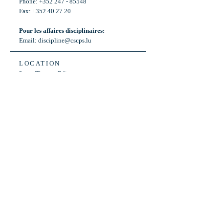
Phone: +352 247 - 85548
Fax: +352 40 27 20
Pour les affaires disciplinaires:
Email:
discipline@cscps.lu
LOCATION
2, rue Thomas Edison
L-1445 Strassen,
Luxembourg
OPENING HOURS
Mon - Fri: 8:30am - 12am
Weekend: Closed
Bus: ligne 22,
Arrêt « Primeurs »
(Terminus)​
Back to Top