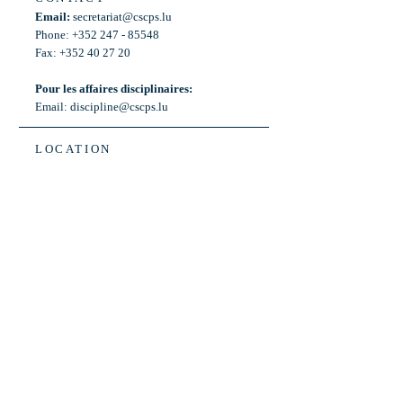
Email:
secretariat@cscps.lu
Phone: +352 247 - 85548
Fax: +352 40 27 20
Pour les affaires disciplinaires:
Email:
discipline@cscps.lu
LOCATION
2, rue Thomas Edison
L-1445 Strassen,
Luxembourg
OPENING HOURS
Mon - Fri: 8:30am - 12am
Weekend: Closed
Bus: ligne 22,
Arrêt « Primeurs »
(Terminus)​