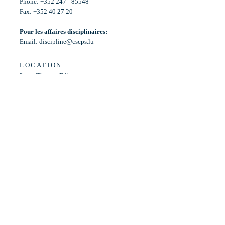
Phone: +352 247 - 85548
Fax: +352 40 27 20
Pour les affaires disciplinaires:
Email:
discipline@cscps.lu
LOCATION
2, rue Thomas Edison
L-1445 Strassen,
Luxembourg
OPENING HOURS
Mon - Fri: 8:30am - 12am
Weekend: Closed
Bus: ligne 22,
Arrêt « Primeurs »
(Terminus)​
Back to Top