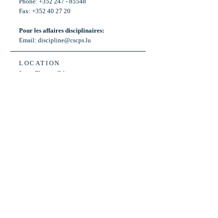
Phone: +352 247 - 85548
Fax: +352 40 27 20
Pour les affaires disciplinaires:
Email:
discipline@cscps.lu
LOCATION
2, rue Thomas Edison
L-1445 Strassen,
Luxembourg
OPENING HOURS
Mon - Fri: 8:30am - 12am
Weekend: Closed
Bus: ligne 22,
Arrêt « Primeurs »
(Terminus)​
Back to Top