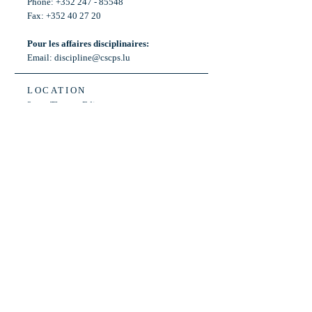
Phone: +352 247 - 85548
Fax: +352 40 27 20
Pour les affaires disciplinaires:
Email:
discipline@cscps.lu
LOCATION
2, rue Thomas Edison
L-1445 Strassen,
Luxembourg
OPENING HOURS
Mon - Fri: 8:30am - 12am
Weekend: Closed
Bus: ligne 22,
Arrêt « Primeurs »
(Terminus)​
Back to Top