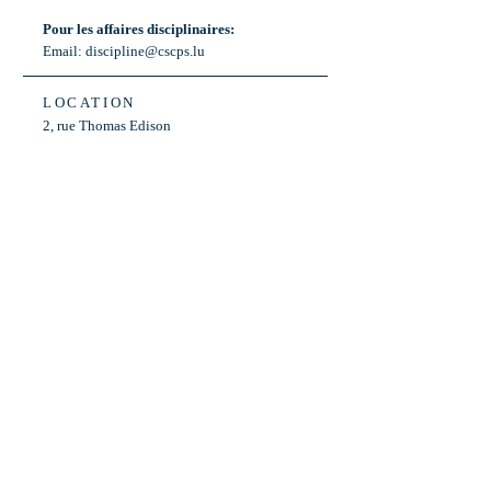
Pour les affaires disciplinaires:
Email:
discipline@cscps.lu
LOCATION
2, rue Thomas Edison
L-1445 Strassen,
Luxembourg
OPENING HOURS
Mon - Fri: 8:30am - 12am
Weekend: Closed
Bus: ligne 22,
Arrêt « Primeurs »
(Terminus)​
Back to Top