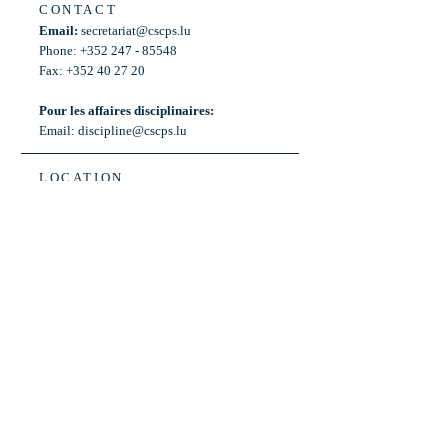
CONTACT
Email:
secretariat@cscps.lu
Phone: +352 247 - 85548
Fax: +352 40 27 20
Pour les affaires disciplinaires:
Email:
discipline@cscps.lu
LOCATION
2, rue Thomas Edison
L-1445 Strassen,
Luxembourg
OPENING HOURS
Mon - Fri: 8:30am - 12am
Weekend: Closed
Bus: ligne 22,
Arrêt « Primeurs »
(Terminus)​