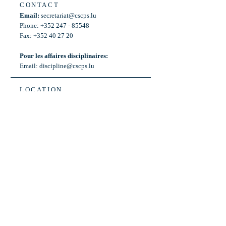
CONTACT
Email:
secretariat@cscps.lu
Phone: +352 247 - 85548
Fax: +352 40 27 20
Pour les affaires disciplinaires:
Email:
discipline@cscps.lu
LOCATION
2, rue Thomas Edison
L-1445 Strassen,
Luxembourg
OPENING HOURS
Mon - Fri: 8:30am - 12am
Weekend: Closed
Bus: ligne 22,
Arrêt « Primeurs »
(Terminus)​