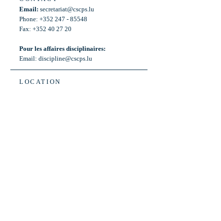
Email:
secretariat@cscps.lu
Phone: +352 247 - 85548
Fax: +352 40 27 20
Pour les affaires disciplinaires:
Email:
discipline@cscps.lu
LOCATION
2, rue Thomas Edison
L-1445 Strassen,
Luxembourg
OPENING HOURS
Mon - Fri: 8:30am - 12am
Weekend: Closed
Bus: ligne 22,
Arrêt « Primeurs »
(Terminus)​